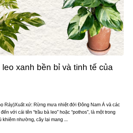
leo xanh bền bỉ và tinh tế của
(họ Ráy)Xuất xứ: Rừng mưa nhiệt đới Đông Nam Á và các
 với cái tên “trầu bà leo” hoặc “pothos”, là một trong
ù khiêm nhường, cây lại mang ...