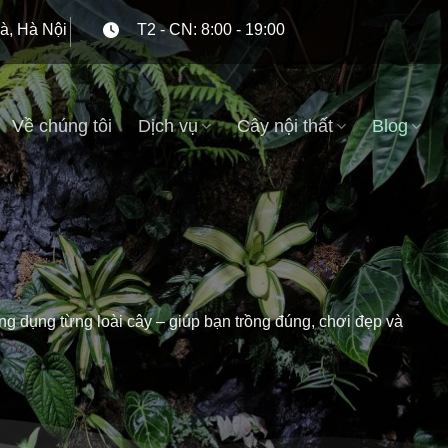
à, Hà Nội
T2 - CN: 8:00 - 19:00
Về chúng tôi
Dịch vụ
Cây nội thất
Blog
g dụng từng loài cây – giúp bạn trồng đúng, chơi đẹp và