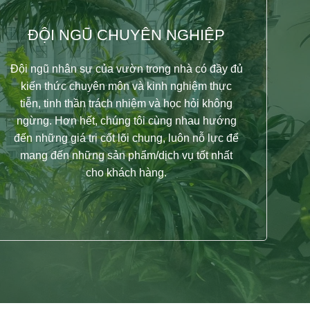
G
N
H
À
ĐỘI NGŨ CHUYÊN NGHIỆP
Đội ngũ nhân sự của vườn trong nhà có đầy đủ
kiến thức chuyên môn và kinh nghiệm thực
tiễn, tinh thần trách nhiệm và học hỏi không
a lòng thành
ngừng. Hơn hết, chúng tôi cùng nhau hướng
đến những giá trị cốt lõi chung, luôn nỗ lực để
mang đến những sản phẩm/dịch vụ tốt nhất
cho khách hàng.
an nhiên