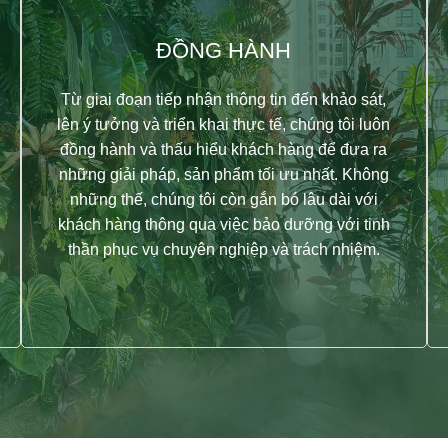
N
T
R
O
N
ĐỒNG HÀNH
Từ giai đoạn tiếp nhận thông tin đến khảo sát,
lên ý tưởng và triển khai thực tế, chúng tôi luôn
đồng hành và thấu hiểu khách hàng để đưa ra
n trải nghiệm giữ
những giải pháp, sản phẩm tối ưu nhất. Không
những thế, chúng tôi còn gắn bó lâu dài với
phố
khách hàng thông qua việc bảo dưỡng với tinh
thần phục vụ chuyên nghiệp và trách nhiệm.
n của những tâm hồn tìm kiếm sự 
LIÊN HỆ VƯỜN