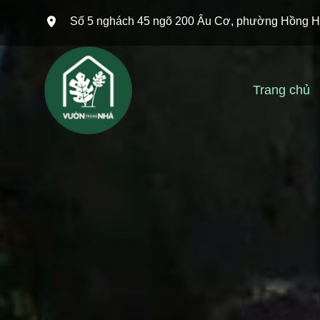
Bỏ
Số 5 nghách 45 ngõ 200 Âu Cơ, phường Hồng H
qua
nội
dung
Trang chủ