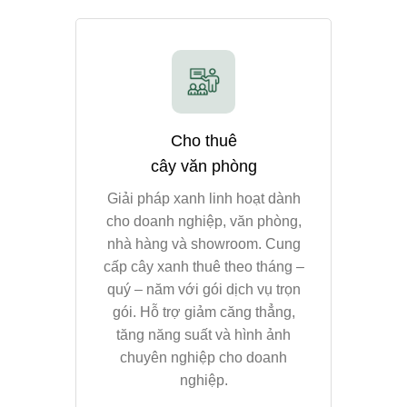
ên
Workshop kokedama
h
lớp học xanh.
cho sự
Trải nghiệm thực hành làm cây
 café,
Kokedama, hiểu hơn về nghệ
u cảnh,
thuật trồng – chăm cây và kết nối
h trưng
tinh thần xanh. Workshop phù
được cá
hợp cho gia đình, cá nhân,
gian và
nhóm bạn, doanh nghiệp hoặc
.
sự kiện trải nghiệm.
XEM THÊM