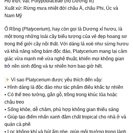
Họ thực vật:
Polypodiaceae (họ Dương xỉ)
Xuất xứ:
Rừng mưa nhiệt đới châu Á, châu Phi, Úc và
Nam Mỹ
Ổ Rồng (
Platycerium
), hay còn gọi là
Dương xỉ hươu
, là
một trong những loài cây biểu tượng của vẻ đẹp hoang sơ
trong thế giới cây nội thất. Với dáng lá xoè như sừng hươu
và khả năng sống bám độc đáo, Platycerium mang lại cảm
giác vừa mạnh mẽ vừa nghệ thuật, khiến mọi không gian
trở nên sinh động và tự nhiên hơn bao giờ hết.
Vì sao Platycerium được yêu thích đến vậy:
• Hình dáng lá độc đáo như tác phẩm điêu khắc tự nhiên
• Có thể treo tường, gắn gỗ, trồng trong khúc lũa hoặc
chậu treo
• Sống khỏe, dễ chăm, phù hợp không gian thiếu sáng
• Giúp tạo điểm nhấn xanh đậm chất tropical cho nhà ở và
quán cà phê
• Lọc không khí và hút ẩm nhẹ, giúp môi trường trong lành