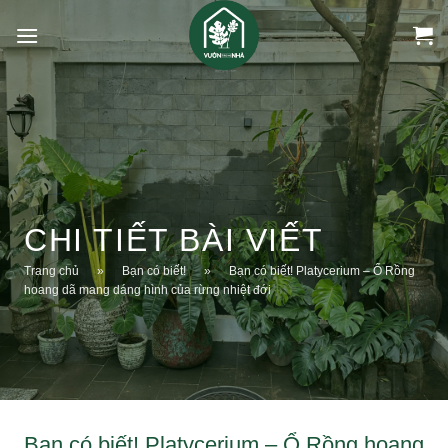
Bỏ
qua
nội
dung
CHI TIẾT BÀI VIẾT
Trang chủ
»
Bạn có biết!
»
Bạn có biết! Platycerium – Ổ Rồng
hoang dã mang dáng hình của rừng nhiệt đới
Bạn có biết! Platycerium – Ổ Rồng hoang