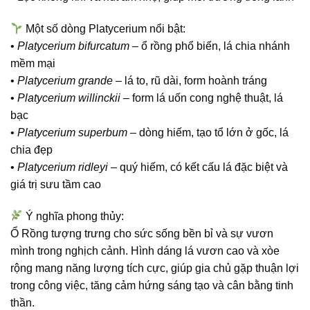
Một số dòng Platycerium nổi bật:
•
Platycerium bifurcatum
– ổ rồng phổ biến, lá chia nhánh
mềm mại
•
Platycerium grande
– lá to, rũ dài, form hoành tráng
•
Platycerium willinckii
– form lá uốn cong nghệ thuật, lá
bạc
•
Platycerium superbum
– dòng hiếm, tạo tổ lớn ở gốc, lá
chia đẹp
•
Platycerium ridleyi
– quý hiếm, có kết cấu lá đặc biệt và
giá trị sưu tầm cao
Ý nghĩa phong thủy:
Ổ Rồng tượng trưng cho
sức sống bền bỉ và sự vươn
mình trong nghịch cảnh
. Hình dáng lá vươn cao và xòe
rộng mang năng lượng tích cực, giúp gia chủ gặp thuận lợi
trong công việc, tăng cảm hứng sáng tạo và cân bằng tinh
thần.