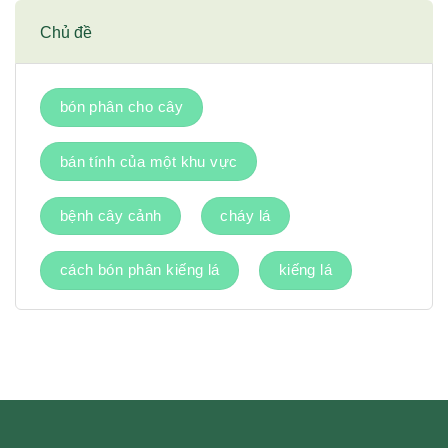
Chủ đề
bón phân cho cây
bán tính của một khu vực
bệnh cây cảnh
cháy lá
cách bón phân kiếng lá
kiếng lá