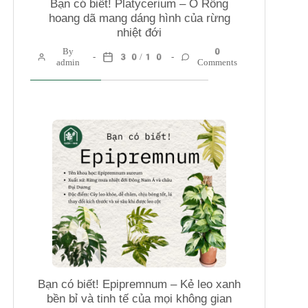
Bạn có biết! Platycerium – Ổ Rồng
hoang dã mang dáng hình của rừng
nhiệt đới
By
0
30/10
admin
Comments
Bạn có biết! Epipremnum – Kẻ leo xanh
bền bỉ và tinh tế của mọi không gian