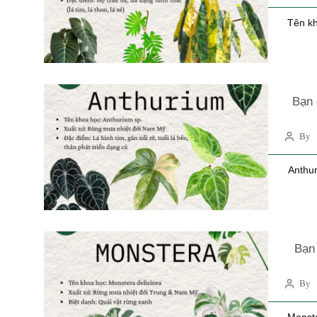
Tên kh
Bạn 
By 
Anthur
Bạn 
By 