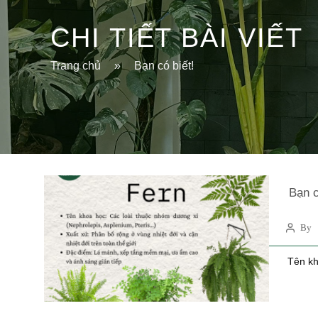
CHI TIẾT BÀI VIẾT
Trang chủ
»
Bạn có biết!
Bạn c
By 
Tên kh