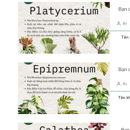
Bạn c
By 
Tên 
Bạn c
By 
Tên k
Bạn