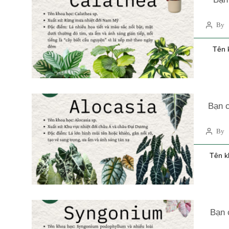
By 
Tên 
Bạn c
By 
Tên k
Bạn 