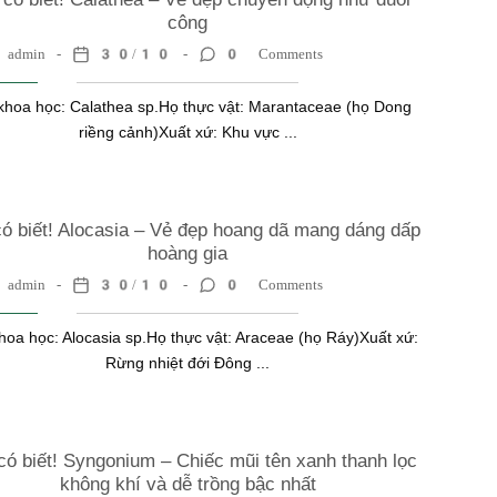
công
admin
30/10
0 Comments
khoa học: Calathea sp.Họ thực vật: Marantaceae (họ Dong
riềng cảnh)Xuất xứ: Khu vực ...
ó biết! Alocasia – Vẻ đẹp hoang dã mang dáng dấp
hoàng gia
admin
30/10
0 Comments
hoa học: Alocasia sp.Họ thực vật: Araceae (họ Ráy)Xuất xứ:
Rừng nhiệt đới Đông ...
có biết! Syngonium – Chiếc mũi tên xanh thanh lọc
không khí và dễ trồng bậc nhất