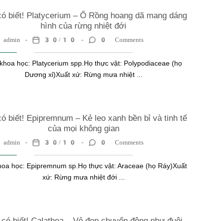
ó biết! Platycerium – Ổ Rồng hoang dã mang dáng
hình của rừng nhiệt đới
admin
30/10
0 Comments
khoa học: Platycerium spp.Họ thực vật: Polypodiaceae (họ
Dương xỉ)Xuất xứ: Rừng mưa nhiệt ...
ó biết! Epipremnum – Kẻ leo xanh bền bỉ và tinh tế
của mọi không gian
admin
30/10
0 Comments
hoa học: Epipremnum sp.Họ thực vật: Araceae (họ Ráy)Xuất
xứ: Rừng mưa nhiệt đới ...
 có biết! Calathea – Vẻ đẹp chuyển động như đuôi