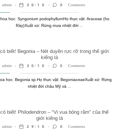
admin
30/10
0 Comments
hoa học: Syngonium podophyllumHọ thực vật: Araceae (họ
Ráy)Xuất xứ: Rừng mưa nhiệt đới ...
có biết! Begonia – Nét duyên rực rỡ trong thế giới
kiểng lá
admin
30/10
0 Comments
oa học: Begonia sp.Họ thực vật: BegoniaceaeXuất xứ: Rừng
nhiệt đới châu Mỹ và ...
có biết! Philodendron – “Vị vua bóng râm” của thế
giới kiểng lá
admin
29/10
0 Comments