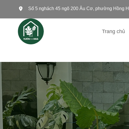
Bỏ
Số 5 nghách 45 ngõ 200 Âu Cơ, phường Hồng H
qua
nội
dung
Trang chủ