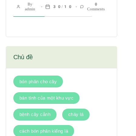
By
0
30/10
admin
Comments
Chủ đề
bón phân cho cây
bán tính của một khu vực
bệnh cây cảnh
cháy lá
cách bón phân kiếng lá