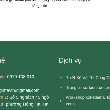
ra là gì? Khám phá biểu tượng cây nội thất của phong cách
sống hiện ...
hệ
Dịch vụ
alo
: 0979 108 010
Thiết Kế Và Thi Công 
Trang trí sự kiện, deco
ngnhavtn@gmail.com
m 1:
Số 5 nghách 45 ngõ
Workshop kokedama, l
xanh
Cơ, phường Hồng Hà, Hà