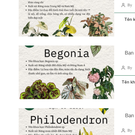
By 
Tên k
Bạn 
By 
Tên kh
Bạn 
By 