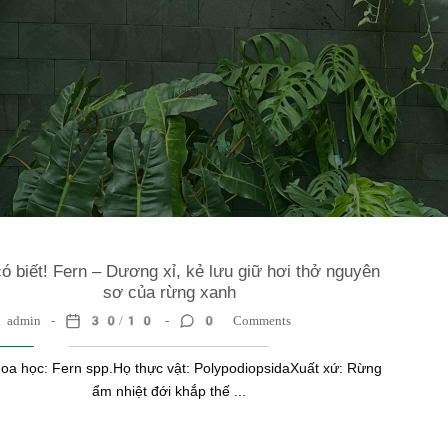
ó biết! Fern – Dương xỉ, kẻ lưu giữ hơi thở nguyên
sơ của rừng xanh
admin
30/10
0 Comments
oa học: Fern spp.Họ thực vật: PolypodiopsidaXuất xứ: Rừng
ẩm nhiệt đới khắp thế ...