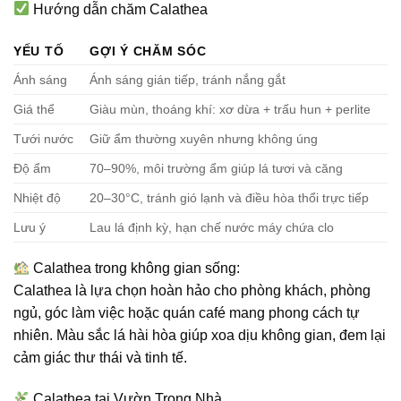
Hướng dẫn chăm Calathea
YẾU TỐ
GỢI Ý CHĂM SÓC
Ánh sáng
Ánh sáng gián tiếp, tránh nắng gắt
Giá thể
Giàu mùn, thoáng khí: xơ dừa + trấu hun + perlite
Tưới nước
Giữ ẩm thường xuyên nhưng không úng
Độ ẩm
70–90%, môi trường ẩm giúp lá tươi và căng
Nhiệt độ
20–30°C, tránh gió lạnh và điều hòa thổi trực tiếp
Lưu ý
Lau lá định kỳ, hạn chế nước máy chứa clo
Calathea trong không gian sống:
Calathea là lựa chọn hoàn hảo cho phòng khách, phòng
ngủ, góc làm việc hoặc quán café mang phong cách tự
nhiên. Màu sắc lá hài hòa giúp xoa dịu không gian, đem lại
cảm giác thư thái và tinh tế.
Calathea tại Vườn Trong Nhà