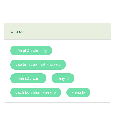
Chủ đề
bón phân cho cây
bán tính của một khu vực
bệnh cây cảnh
cháy lá
cách bón phân kiếng lá
kiếng lá