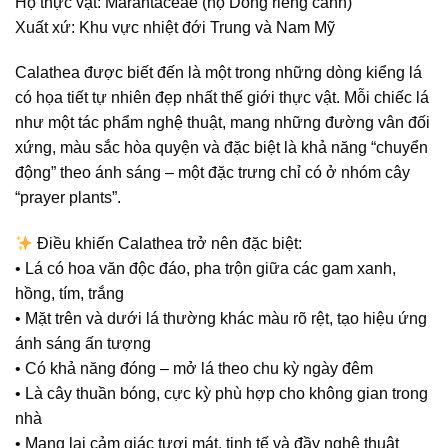
Họ thực vật:
Marantaceae (họ Dong riềng cảnh)
Xuất xứ:
Khu vực nhiệt đới Trung và Nam Mỹ
Calathea được biết đến là một trong những dòng kiểng lá
có
họa tiết tự nhiên đẹp nhất thế giới thực vật
. Mỗi chiếc lá
như một tác phẩm nghệ thuật, mang những đường vân đối
xứng, màu sắc hòa quyện và đặc biệt là khả năng “chuyển
động” theo ánh sáng – một đặc trưng chỉ có ở nhóm cây
“prayer plants”.
Điều khiến Calathea trở nên đặc biệt:
• Lá có hoa văn độc đáo, pha trộn giữa các gam xanh,
hồng, tím, trắng
• Mặt trên và dưới lá thường khác màu rõ rệt, tạo hiệu ứng
ánh sáng ấn tượng
• Có khả năng đóng – mở lá theo chu kỳ ngày đêm
• Là cây thuần bóng, cực kỳ phù hợp cho không gian trong
nhà
• Mang lại cảm giác tươi mát, tinh tế và đầy nghệ thuật