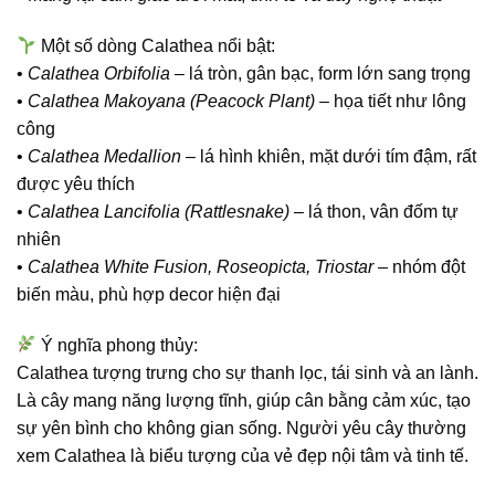
Một số dòng Calathea nổi bật:
•
Calathea Orbifolia
– lá tròn, gân bạc, form lớn sang trọng
•
Calathea Makoyana (Peacock Plant)
– họa tiết như lông
công
•
Calathea Medallion
– lá hình khiên, mặt dưới tím đậm, rất
được yêu thích
•
Calathea Lancifolia (Rattlesnake)
– lá thon, vân đốm tự
nhiên
•
Calathea White Fusion, Roseopicta, Triostar
– nhóm đột
biến màu, phù hợp decor hiện đại
Ý nghĩa phong thủy:
Calathea tượng trưng cho
sự thanh lọc, tái sinh và an lành
.
Là cây mang năng lượng tĩnh, giúp cân bằng cảm xúc, tạo
sự yên bình cho không gian sống. Người yêu cây thường
xem Calathea là biểu tượng của
vẻ đẹp nội tâm và tinh tế
.