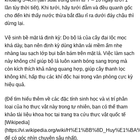
lần tùy thời tiết). Khi tưới, hãy tưới đẫm và đều quanh gốc
cho đến khi thấy nước thừa bắt đầu rỉ ra dưới đáy chậu thì
dừng lại.
Vệ sinh bề mặt lá định kỳ: Do bộ lá của cây đại lộc mọc
khá dày, bạn nên định kỳ dùng khăn vải mềm ẩm nhẹ
nhàng lau sạch lớp bụi bẩn bám trên mặt lá. Việc làm sạch
này không chỉ giúp bộ lá luôn xanh bóng sang trọng mà
còn kích thích khả năng quang hợp, giúp cây thanh lọc
không khí, hấp thụ các khí độc hại trong văn phòng cực kỳ
hiệu quả.
(Để tìm hiểu thêm về các đặc tính sinh học và vị trí phân
loại của họ thực vật này trong tự nhiên, bạn có thể tham
khảo tài liệu khoa học tại trang tra cứu thực vật quốc tế
[Wikipedia]
(https://vi.wikipedia.org/wiki/H%E1%BB%8D_Huy%E1%B
để có góc nhìn chuyên sâu nhất).