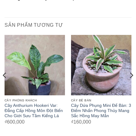
SẢN PHẨM TƯƠNG TỰ
CÂY PHÒNG KHÁCH
CÂY ĐỂ BÀN
Cây Anthurium Hookeri Var:
Cây Dứa Phụng Mini Để Bàn: 3
Đẳng Cấp Hồng Môn Đột Biến
Điểm Nhấn Phong Thủy Mang
Cho Giới Sưu Tầm Kiểng Lá
Sắc Hồng May Mắn
₫
600,000
₫
160,000