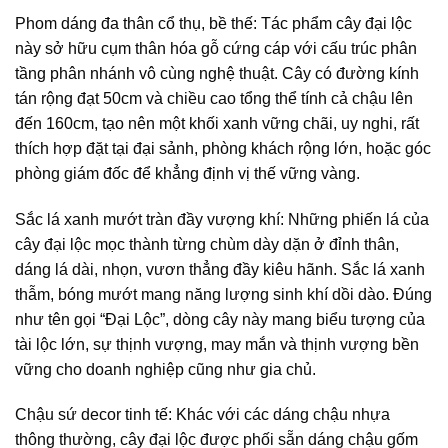
Phom dáng đa thân cổ thụ, bề thế: Tác phẩm cây đại lộc
này sở hữu cụm thân hóa gỗ cứng cáp với cấu trúc phân
tầng phân nhánh vô cùng nghệ thuật. Cây có đường kính
tán rộng đạt 50cm và chiều cao tổng thể tính cả chậu lên
đến 160cm, tạo nên một khối xanh vững chãi, uy nghi, rất
thích hợp đặt tại đại sảnh, phòng khách rộng lớn, hoặc góc
phòng giám đốc để khẳng định vị thế vững vàng.
Sắc lá xanh mướt tràn đầy vượng khí: Những phiến lá của
cây đại lộc mọc thành từng chùm dày dặn ở đỉnh thân,
dáng lá dài, nhọn, vươn thẳng đầy kiêu hãnh. Sắc lá xanh
thẫm, bóng mướt mang năng lượng sinh khí dồi dào. Đúng
như tên gọi “Đại Lộc”, dòng cây này mang biểu tượng của
tài lộc lớn, sự thịnh vượng, may mắn và thịnh vượng bền
vững cho doanh nghiệp cũng như gia chủ.
Chậu sứ decor tinh tế: Khác với các dáng chậu nhựa
thông thường, cây đại lộc được phối sẵn dáng chậu gốm