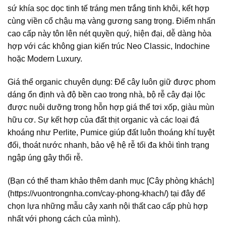
sứ khía sọc dọc tinh tế tráng men trắng tinh khôi, kết hợp
cùng viền cổ chậu mạ vàng gương sang trọng. Điểm nhấn
cao cấp này tôn lên nét quyền quý, hiện đại, dễ dàng hòa
hợp với các không gian kiến trúc Neo Classic, Indochine
hoặc Modern Luxury.
Giá thể organic chuyên dụng: Để cây luôn giữ được phom
dáng ổn định và độ bền cao trong nhà, bộ rễ cây đại lộc
được nuôi dưỡng trong hỗn hợp giá thể tơi xốp, giàu mùn
hữu cơ. Sự kết hợp của đất thịt organic và các loại đá
khoáng như Perlite, Pumice giúp đất luôn thoáng khí tuyệt
đối, thoát nước nhanh, bảo vệ hệ rễ tối đa khỏi tình trạng
ngập úng gây thối rễ.
(Bạn có thể tham khảo thêm danh mục [Cây phòng khách]
(https://vuontrongnha.com/cay-phong-khach/) tại đây để
chọn lựa những mẫu cây xanh nội thất cao cấp phù hợp
nhất với phong cách của mình).