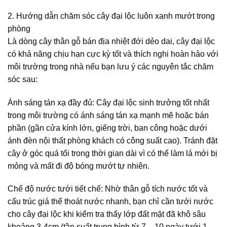
2. Hướng dẫn chăm sóc cây đại lộc luôn xanh mướt trong
phòng
Là dòng cây thân gỗ bán địa nhiệt đới dẻo dai, cây đại lộc
có khả năng chịu hạn cực kỳ tốt và thích nghi hoàn hảo với
môi trường trong nhà nếu bạn lưu ý các nguyên tắc chăm
sóc sau:
Ánh sáng tán xạ đầy đủ: Cây đại lộc sinh trưởng tốt nhất
trong môi trường có ánh sáng tán xạ mạnh mẽ hoặc bán
phần (gần cửa kính lớn, giếng trời, ban công hoặc dưới
ánh đèn nội thất phòng khách có công suất cao). Tránh đặt
cây ở góc quá tối trong thời gian dài vì có thể làm lá mới bị
mỏng và mất đi độ bóng mướt tự nhiên.
Chế độ nước tưới tiết chế: Nhờ thân gỗ tích nước tốt và
cấu trúc giá thể thoát nước nhanh, bạn chỉ cần tưới nước
cho cây đại lộc khi kiểm tra thấy lớp đất mặt đã khô sâu
khoảng 3-4cm (tần suất trung bình từ 7 – 10 ngày tưới 1