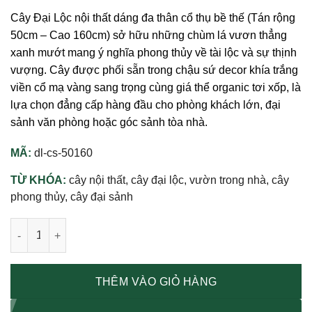
Cây Đại Lộc nội thất dáng đa thân cổ thụ bề thế (Tán rộng
50cm – Cao 160cm) sở hữu những chùm lá vươn thẳng
xanh mướt mang ý nghĩa phong thủy về tài lộc và sự thịnh
vượng. Cây được phối sẵn trong chậu sứ decor khía trắng
viền cổ mạ vàng sang trọng cùng giá thể organic tơi xốp, là
lựa chọn đẳng cấp hàng đầu cho phòng khách lớn, đại
sảnh văn phòng hoặc góc sảnh tòa nhà.
MÃ:
dl-cs-50160
TỪ KHÓA:
cây nội thất, cây đại lộc, vườn trong nhà, cây
phong thủy, cây đại sảnh
Cây Đại Lộc Nội Thất: 3 Điểm Nhấn Phong Thủy Tài Lộc Và Kiế
THÊM VÀO GIỎ HÀNG