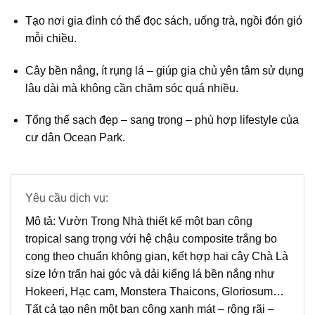
Tạo nơi gia đình có thể đọc sách, uống trà, ngồi đón gió
mỗi chiều.
Cây bền nắng, ít rụng lá – giúp gia chủ
yên tâm sử dụng
lâu dài
mà không cần chăm sóc quá nhiều.
Tổng thể sạch đẹp – sang trọng – phù hợp lifestyle của
cư dân Ocean Park.
Yêu cầu dịch vụ:
Mô tả:
Vườn Trong Nhà thiết kế một ban công
tropical sang trọng với hệ chậu composite trắng bo
cong theo chuẩn không gian, kết hợp hai cây Chà Là
size lớn trấn hai góc và dải kiểng lá bền nắng như
Hokeeri, Hạc cam, Monstera Thaicons, Gloriosum…
Tất cả tạo nên một ban công xanh mát – rộng rãi –