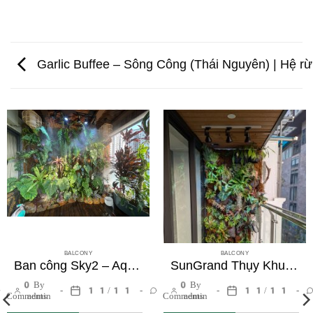
Garlic Buffee – Sông Công (Thái Nguyên) | Hệ rừ
BALCONY
BALCONY
Ban công Sky2 – AquaBay Ecopark | Hệ rừng nhiệt đới giữa lòng thành phố
SunGrand Thụy Khuê | Tường cây và bồn cây 5m² với hệ thống tự động
0
By
0
By
11/11
11/11
Comments
admin
Comments
admin