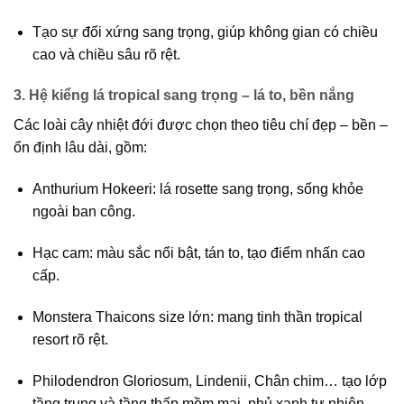
Tạo sự đối xứng sang trọng, giúp không gian có chiều
cao và chiều sâu rõ rệt.
3. Hệ kiểng lá tropical sang trọng – lá to, bền nắng
Các loài cây nhiệt đới được chọn theo tiêu chí
đẹp – bền –
ổn định lâu dài
, gồm:
Anthurium Hokeeri
: lá rosette sang trọng, sống khỏe
ngoài ban công.
Hạc cam
: màu sắc nổi bật, tán to, tạo điểm nhấn cao
cấp.
Monstera Thaicons size lớn
: mang tinh thần tropical
resort rõ rệt.
Philodendron Gloriosum, Lindenii, Chân chim…
tạo lớp
tầng trung và tầng thấp mềm mại, phủ xanh tự nhiên.