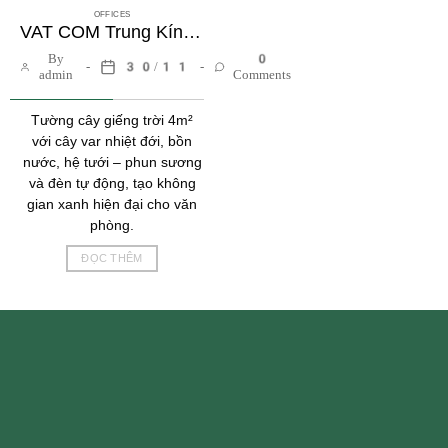
OFFICES
VAT COM Trung Kính | Tường cây giếng trời trong hộp kính
By
0
30/11
admin
Comments
Tường cây giếng trời 4m²
với cây var nhiệt đới, bồn
nước, hệ tưới – phun sương
và đèn tự động, tạo không
gian xanh hiện đại cho văn
phòng.
ĐỌC THÊM