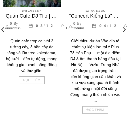
BAR CAFE & SPA
BAR CAFE & SPA
Quán Cafe DJ Tilo | Không gian Tropical với tường cây và bồn cây đa tầng
“Concert Kiểng Lá” Decor Sự Kiện – A Plus Bar 78 Yên Phụ
0
By
0
By
03/12
04/12
Comments
admin
Comments
admin
Quán cafe tropical với 2
Giới thiệu dự án Vào dịp tổ
tường cây, 3 bồn cây đa
chức sự kiện lớn tại A Plus
tầng và lũa treo kokedama,
78 Yên Phụ — một địa điểm
hệ tưới – đèn tự động, mang
DJ & âm thanh hàng đầu tại
không gian xanh sống động
Hà Nội — Vườn Trong Nhà
và thư giãn.
đã được giao trọng trách
biến không gian sân khấu và
ĐỌC THÊM
khu vực xung quanh thành
một rừng nhiệt đới sống
động, mang thiên nhiên vào
...
ĐỌC THÊM