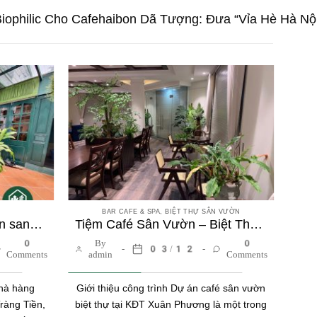
Biophilic Cho Cafehaibon Dã Tượng: Đưa “Vỉa Hè Hà N
BAR CAFE & SPA, BIỆT THỰ SÂN VƯỜN
Index House – Không gian sang trọng với cây kiểng lá nội thất và tường cây tinh tế
Tiệm Café Sân Vườn – Biệt Thự Xuân Phương | Không Gian Tropical Xanh Mát Từ Trong Ra Ngoài
0
By
0
03/12
Comments
admin
Comments
nhà hàng
Giới thiệu công trình Dự án café sân vườn
ràng Tiền,
biệt thự tại KĐT Xuân Phương là một trong