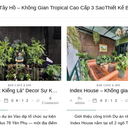
Tây Hồ – Không Gian Tropical Cao Cấp 3 Sao
Thiết Kế 
BAR CAFE & SPA
BAR CAFE & SPA
“Concert Kiểng Lá” Decor Sự Kiện – A Plus Bar 78 Yên Phụ
0
By
04/12
03/12
Comments
admin
u dự án Vào dịp tổ chức sự kiện
Giới thiệu công trình Dự án 
 Plus 78 Yên Phụ — một địa điểm
Index House nằm tại số 2 ngõ T