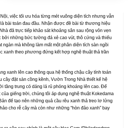
Nội, việc tối ưu hóa từng mét vuông diện tích nhưng vẫn
là bài toán đau đầu. Nhận được đề bài từ thương hiệu
Nhà đã trực tiếp khảo sát khoảng sân sau rộng vỏn vẹn
c bởi những bức tường đá xẻ cao vút, thô cứng và thiếu
bạt ngàn mà không làm mất một phân diện tích sàn ngồi
trúc xanh theo phương đứng kết hợp nghệ thuật thả trần
ảng xanh lên cao thông qua hệ thống chậu cây tính toán
u cây đặt sàn cồng kềnh, Vườn Trong Nhà thiết kế hệ
đới tầng trung có dáng lá rủ phóng khoáng lên cao. Để
ạt của giếng trời, chúng tôi áp dụng nghệ thuật Kokedama
 Bản để tạo nên những quả cầu rêu xanh thả treo lơ lửng
n hảo cho rễ cây mà còn như những “hòn đảo xanh” bay