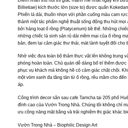
Điểm nhấn thu hút thị giác mạnh mẽ nhất ngay khi bư
Billietiae) kích thước lớn (size to) được quấn Kokedama 
Phiến lá dài, thuôn nhọn với phần cuống màu cam rực
thành một tác phẩm nghệ thuật sống động thu hút mọi 
bởi hàng loạt ổ rồng (Platycerium) bề thế. Những chi
những chiếc lá sinh sản rủ dài mềm mại của ổ rồng 
bản, đem lại cảm giác thư thái, mát lành tuyệt đối cho
Nhờ việc đưa toàn bộ thảm thực vật lên không trung v
phóng hoàn toàn. Chủ quán dễ dàng bố trí thêm được
phục vụ khách mà không hề có cảm giác chật chội. Khi
một vòm xanh đa tầng tán từ ổ rồng, rêu mầm cho đến 
áp.
Công trình decor sân sau cafe Tamcha tại 205 phố Huế
đỉnh cao của Vườn Trong Nhà. Chúng tôi không chỉ ma
ưu công năng mặt bằng và trải nghiệm thị giác khác b
Vườn Trong Nhà – Biophilic Design Art