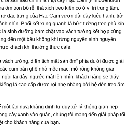
ớc ra sân sau chính là một cây Hạc Cam (Philodendron
ôm trọn bộ rễ, thả xích treo kiên cố ở vị trí trung tâm.
 rỡ đặc trưng của Hạc Cam vươn dài đầy kiêu hãnh, trở
ánh nhìn. Phối kết xung quanh là bức tường treo phủ kín
ếc lá sinh dưỡng bám chặt vào vách tường kết hợp cùng
mang đến một bầu không khí rừng nguyên sinh nguyên
 thực khách khi thưởng thức cafe.
à vách tường, diện tích mặt sàn 8m² phía dưới được giải
 các cụm bàn ghế nhỏ mộc mạc, mở rộng không gian
 ngồi tại đây, ngước mắt lên nhìn, khách hàng sẽ thấy
kiểng lá cao cấp được rọi nhẹ nhàng bởi hệ đèn treo ấm
 một lần nữa khẳng định tư duy xử lý không gian hẹp
ng cây xanh vào quán, chúng tôi mang đến giải pháp tối
iệt cho khách hàng của bạn.