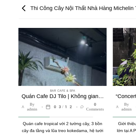
Thi Công Cây Nội Thất Nhà Hàng Michelin 
BAR CAFE & SPA
Cải Tạo Sân Vườn Cafe: 3 Bước Biến Khối Bê Tông Thành Ốc Đảo Tại Chấm Đặng Văn Ngữ
Quán Cafe DJ Tilo | Không gian Tropical với tường cây và bồn cây đa tầng
0
By
0
By
03/12
ments
admin
Comments
admin
hống
Quán cafe tropical với 2 tường cây, 3 bồn
Giới thiệ
(Số 5
cây đa tầng và lũa treo kokedama, hệ tưới
lớn tại A