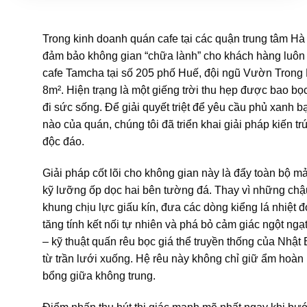
Trong kinh doanh quán cafe tại các quận trung tâm Hà 
đảm bảo không gian “chữa lành” cho khách hàng luôn 
cafe Tamcha tại số 205 phố Huế, đội ngũ Vườn Trong 
8m². Hiện trạng là một giếng trời thu hẹp được bao bọ
đi sức sống. Để giải quyết triệt để yêu cầu phủ xanh 
nào của quán, chúng tôi đã triển khai giải pháp kiến 
độc đáo.
Giải pháp cốt lõi cho không gian này là đẩy toàn bộ m
kỹ lưỡng ốp dọc hai bên tường đá. Thay vì những chậ
khung chịu lực giấu kín, đưa các dòng kiểng lá nhiệt 
tăng tính kết nối tự nhiên và phá bỏ cảm giác ngột ng
– kỹ thuật quấn rêu bọc giá thể truyền thống của Nhật
từ trần lưới xuống. Hệ rêu này không chỉ giữ ẩm hoà
bổng giữa không trung.