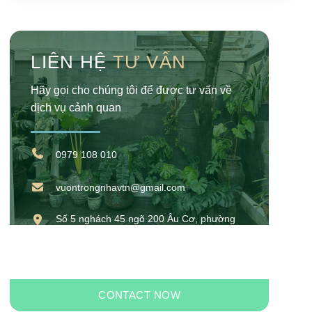
LIÊN HỆ
TƯ VẤN
Hãy gọi cho chúng tôi để được tư vấn về
dịch vụ cảnh quan
0979 108 010
vuontrongnhavtn@gmail.com
Số 5 nghách 45 ngõ 200 Âu Cơ, phường
Hồng Hà, Hà Nội
CONTACT NOW